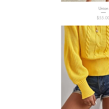
クイックビ
Union
価格
$55.0