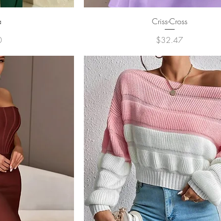
ュー
クイックビュー
a
Criss-Cross
価格
0
$32.47