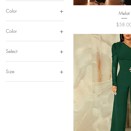
$18
$130
Color
クイックビ
Melat
価格
$58.0
Color
Blue
Orange
Select
1
2
Size
2XL
L
M
S
XL
XS