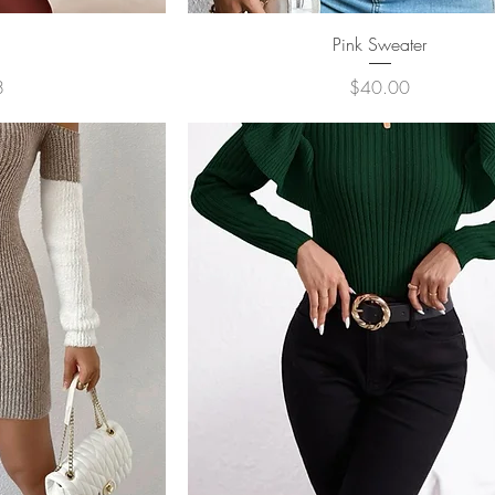
ュー
クイックビュー
a
Pink Sweater
価格
8
$40.00