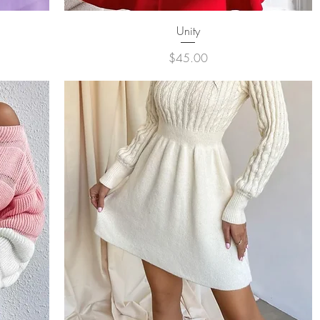
クイックビュー
Unity
価格
$45.00