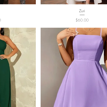
ュー
クイックビュー
Zuri
価格
0
$60.00