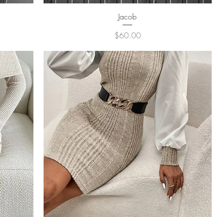
クイックビュー
Jacob
価格
$60.00