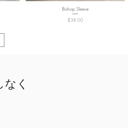
クイックビュー
Bishop Sleeve
価格
$38.00
しなく