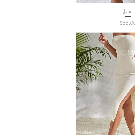
クイックビ
Jane
価格
$55.0