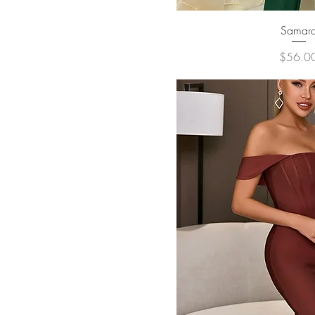
クイックビ
Samar
価格
$56.0