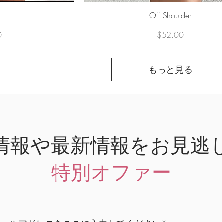
ュー
クイックビュー
Off Shoulder
価格
0
$52.00
もっと見る
情報や最新情報をお見逃
特別オファー