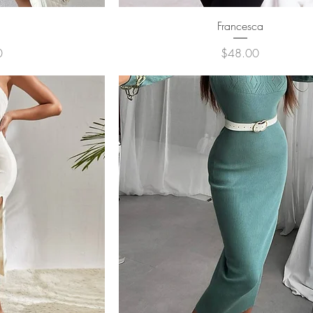
ュー
クイックビュー
Francesca
価格
0
$48.00