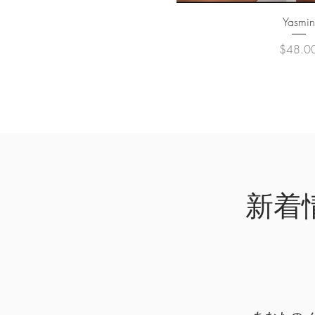
クイックビ
Yasmin
価格
$48.0
新着