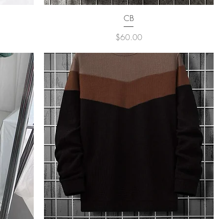
クイックビュー
CB
価格
$60.00