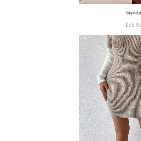
クイックビ
Brend
価格
$55.9