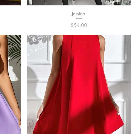
クイックビュー
Jessica
価格
$54.00