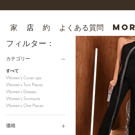
家
店
約
よくある質問
Mo
フィルター：
カテゴリー
すべて
Women’s Cover ups
Women’s Two Pieces
Women’s Dresses
Women’s Swimsuits
Women’s One Pieces
価格