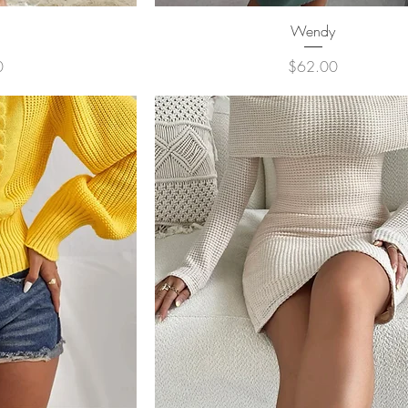
ュー
クイックビュー
Wendy
価格
0
$62.00