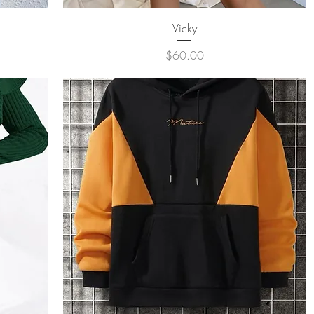
クイックビュー
Vicky
価格
$60.00