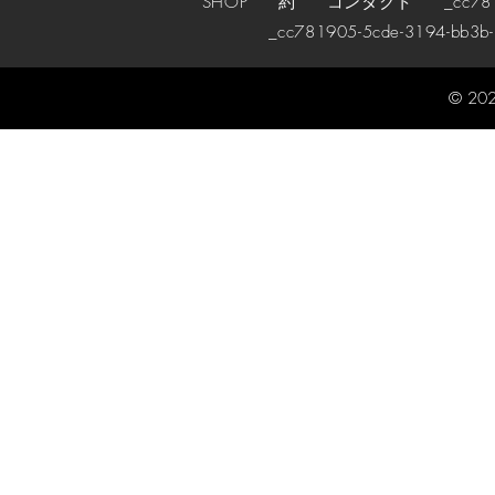
SHOP
約
コンタクト
_cc78190
_cc781905-5cde-3194-bb3b
© 202