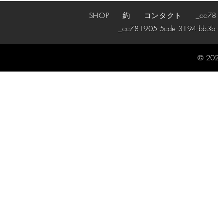
SHOP
約
コンタクト
_cc78190
_cc781905-5cde-3194-bb3b
© 202