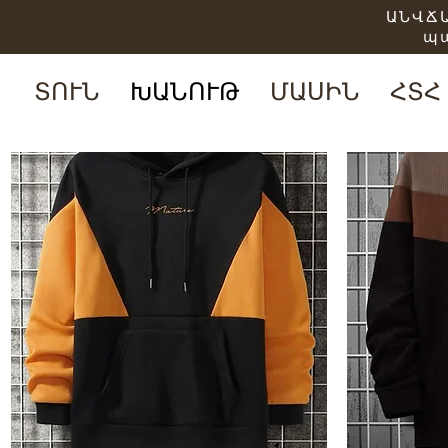
ԱՆՎՃԱ
պ
ՏՈՒՆ
ԽԱՆՈՒԹ
ՄԱՍԻՆ
ՀՏՀ