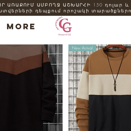
Ր ԱՌԱՔՈՒՄ ԱՄԲՈՂՋ ԱՇԽԱՐՀԻ 150 դոլար և
ատվերների դեպքում որոշակի տարածքներո
More
New Arrival