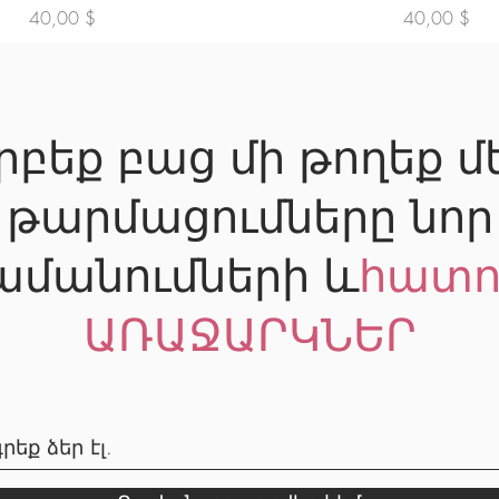
Price
Price
40,00 $
40,00 $
րբեք բաց մի թողեք մ
թարմացումները նոր
ամանումների և
հատո
ԱՌԱՋԱՐԿՆԵՐ