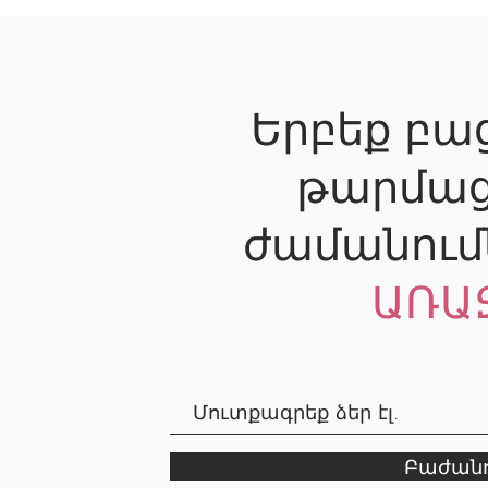
Երբեք բաց
թարմաց
ժամանում
ԱՌԱ
Բաժանո