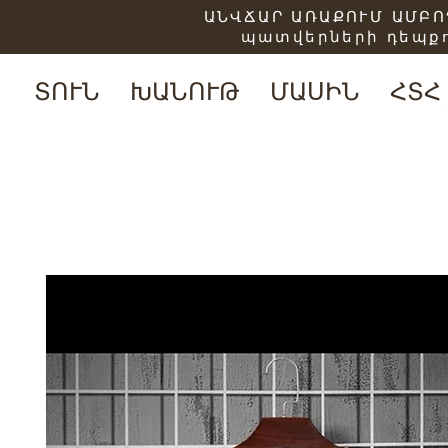
ԱՆՎՃԱՐ ԱՌԱՔՈՒՄ ԱՄԲՈՂ
պատվերների դեպքո
ՏՈՒՆ
ԽԱՆՈՒԹ
ՄԱՍԻՆ
ՀՏՀ