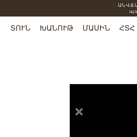
ԱՆՎՃԱ
պ
ՏՈՒՆ
ԽԱՆՈՒԹ
ՄԱՍԻՆ
ՀՏՀ