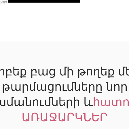
րբեք բաց մի թողեք մ
թարմացումները նոր
ամանումների և
հատո
ԱՌԱՋԱՐԿՆԵՐ