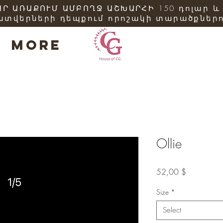
Ր ԱՌԱՔՈՒՄ ԱՄԲՈՂՋ ԱՇԽԱՐՀԻ 150 դոլար և
ատվերների դեպքում որոշակի տարածքներո
More
Ollie
Price
52,00 $
Size
*
Select