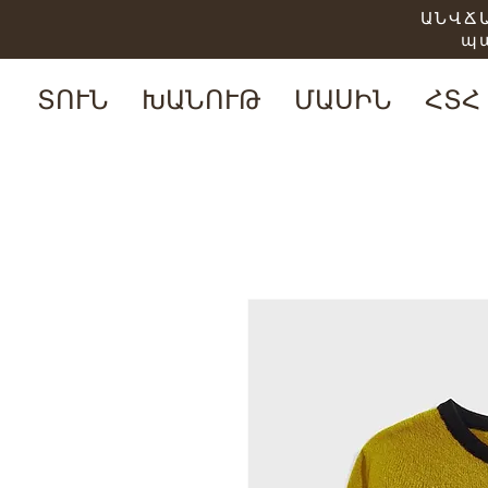
ԱՆՎՃԱ
պ
ՏՈՒՆ
ԽԱՆՈՒԹ
ՄԱՍԻՆ
ՀՏՀ