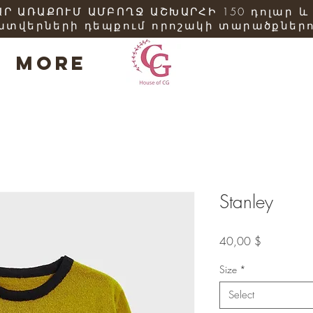
Ր ԱՌԱՔՈՒՄ ԱՄԲՈՂՋ ԱՇԽԱՐՀԻ 150 դոլար և
ատվերների դեպքում որոշակի տարածքներո
More
Stanley
Price
40,00 $
Size
*
Select