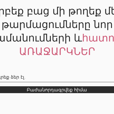
րբեք բաց մի թողեք մ
թարմացումները նոր
ամանումների և
հատո
ԱՌԱՋԱՐԿՆԵՐ
Բաժանորդագրվեք հիմա