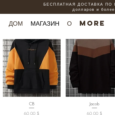
БЕСПЛАТНАЯ ДОСТАВКА ПО В
долларов и более
ДОМ
МАГАЗИН
О
More
Быстрый просмотр
Быстрый просмотр
CB
Jacob
Цена
Цена
60,00 $
60,00 $