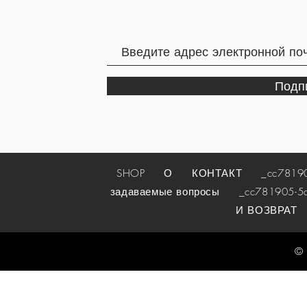
Подп
SHOP
О
КОНТАКТ
_cc781905-
задаваемые вопросы
_cc781905-5cde
И ВОЗВРАТ
© 