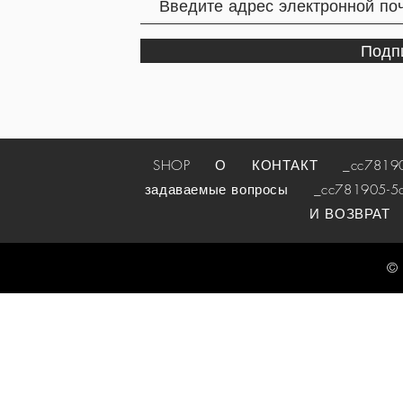
Подп
SHOP
О
КОНТАКТ
_cc781905-
задаваемые вопросы
_cc781905-5cde
И ВОЗВРАТ
© 