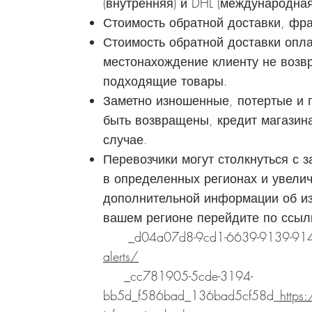
(внутренняя) и DHL (международная
Стоимость обратной доставки, ф
Стоимость обратной доставки опла
местонахождение клиенту не воз
подходящие товары.
Заметно изношенные, потертые и
быть возвращены, кредит магазин
случае.
Перевозчики могут столкнуться с 
в определенных регионах и увели
дополнительной информации об из
вашем регионе перейдите по ссыл
_d04a07d8-9cd1-6639-9139-91
alerts/
_cc781905-5cde-3194-
bb5d_f586bad_136bad5cf58d_
https