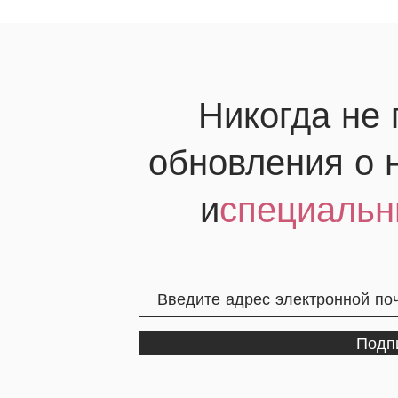
Никогда не
обновления о 
и
специальн
Подп