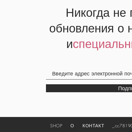
Никогда не
обновления о 
и
специальн
Подп
SHOP
О
КОНТАКТ
_cc781905-