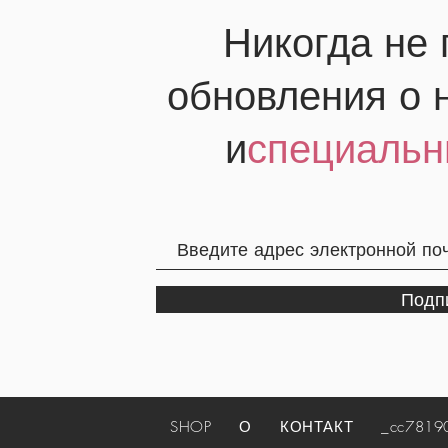
Никогда не
обновления о 
и
специальн
Подп
SHOP
О
КОНТАКТ
_cc781905-