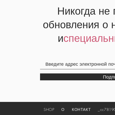
Никогда не
обновления о 
и
специальн
Подп
SHOP
О
КОНТАКТ
_cc781905-