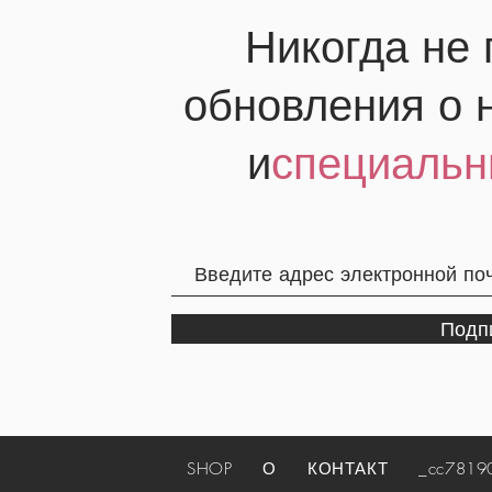
Никогда не
обновления о 
и
специальн
Подп
SHOP
О
КОНТАКТ
_cc781905-