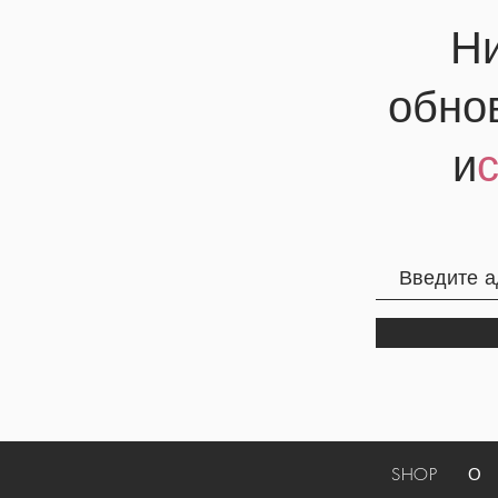
Ни
обно
и
SHOP
О