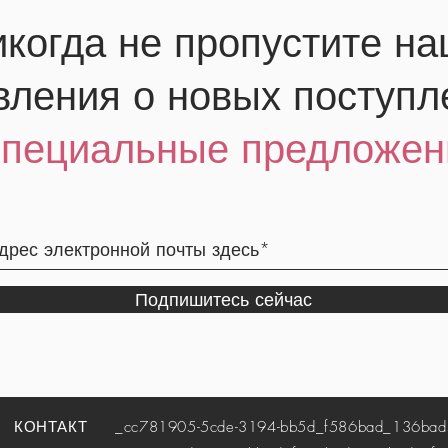
когда не пропустите н
вления о новых поступл
специальные предложен
Подпишитесь сейчас
КОНТАКТ
_cc781905-5cde-3194-bb5d_f586bad_136bad