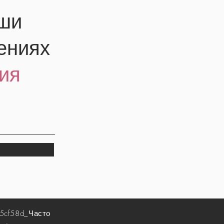
аши
ениях
ия
5cf58d_
Часто