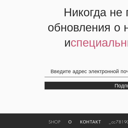
Никогда не
обновления о 
и
специальн
Подп
SHOP
О
КОНТАКТ
_cc781905-