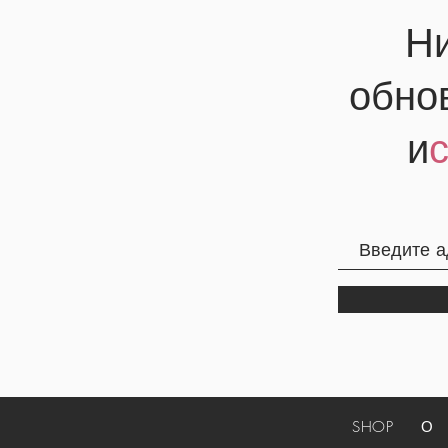
Ни
обно
и
SHOP
О