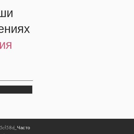
аши
ениях
ия
5cf58d_
Часто