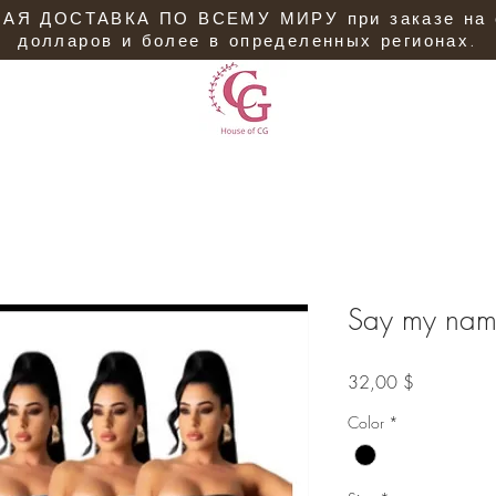
АЯ ДОСТАВКА ПО ВСЕМУ МИРУ при заказе на 
долларов и более в определенных регионах.
Say my na
Цена
32,00 $
Color
*