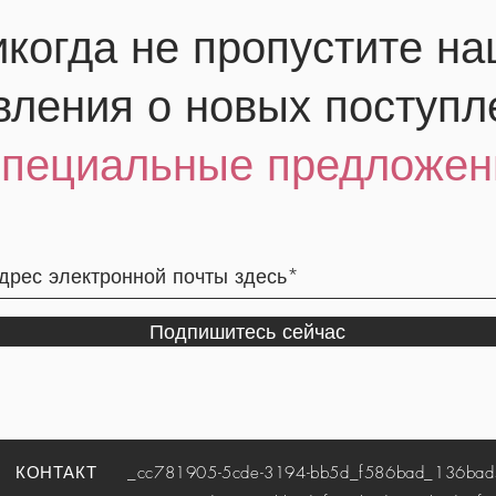
когда не пропустите н
вления о новых поступл
специальные предложен
Подпишитесь сейчас
КОНТАКТ
_cc781905-5cde-3194-bb5d_f586bad_136bad