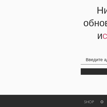
Ни
обно
и
SHOP
О