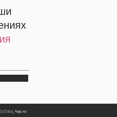
аши
ениях
ия
5cf58d_
Часто