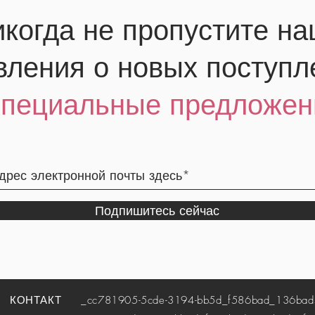
когда не пропустите н
вления о новых поступл
специальные предложен
Подпишитесь сейчас
КОНТАКТ
_cc781905-5cde-3194-bb5d_f586bad_136bad