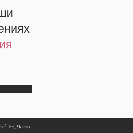
аши
ениях
ия
5cf58d_
Часто