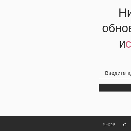
Ни
обно
и
SHOP
О