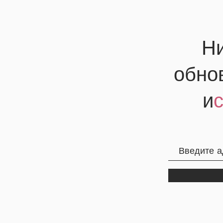
Ни
обно
и