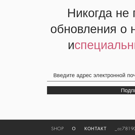
Никогда не
обновления о 
и
специальн
Подп
SHOP
О
КОНТАКТ
_cc781905-