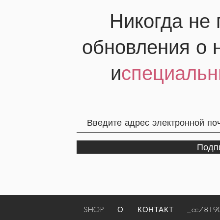
Никогда не
обновления о 
и
специальн
Подп
SHOP
О
КОНТАКТ
_cc781905-