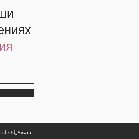
аши
ениях
ия
5cf58d_
Часто