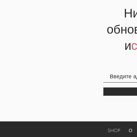
Ни
обно
и
SHOP
О