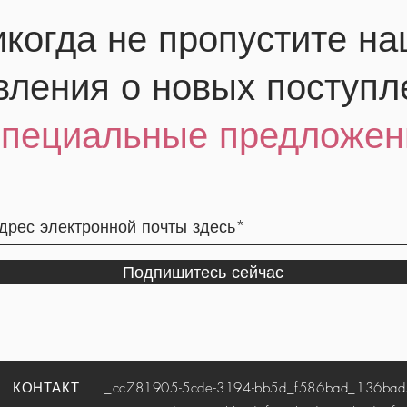
когда не пропустите н
вления о новых поступл
специальные предложен
Подпишитесь сейчас
КОНТАКТ
_cc781905-5cde-3194-bb5d_f586bad_136bad