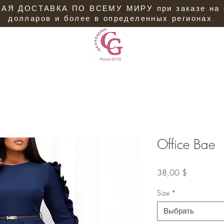
АЯ ДОСТАВКА ПО ВСЕМУ МИРУ при заказе на 
долларов и более в определенных регионах.
Office Bae
Цена
38,00 $
Size
*
Выбрать