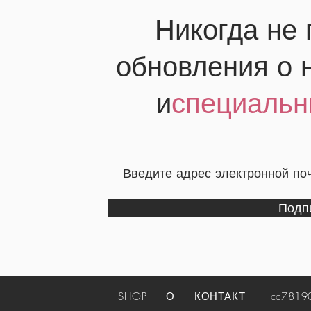
Никогда не
обновления о 
и
специальн
Подп
SHOP
О
КОНТАКТ
_cc781905-