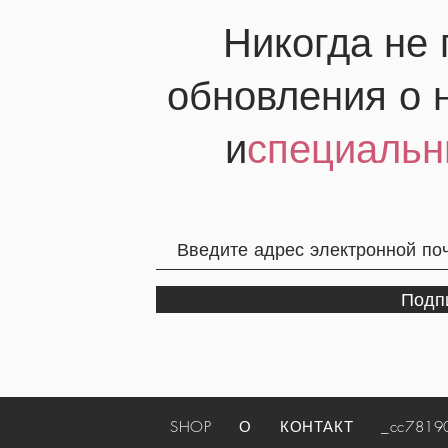
Никогда не
обновления о 
и
специальн
Подп
SHOP
О
КОНТАКТ
_cc781905-