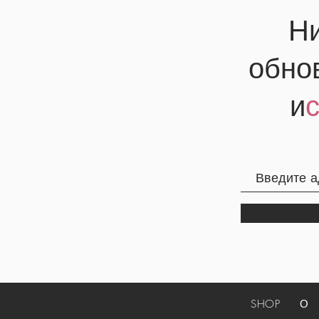
Ни
обно
и
SHOP
О