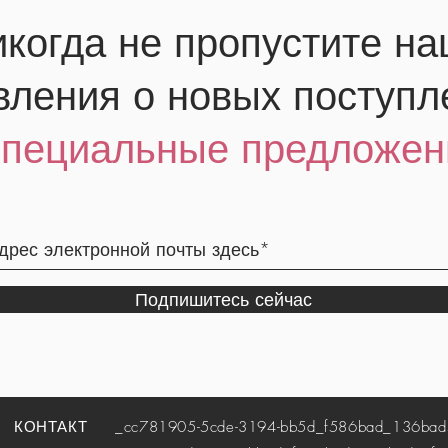
когда не пропустите н
вления о новых поступл
специальные предложен
Подпишитесь сейчас
КОНТАКТ
_cc781905-5cde-3194-bb5d_f586bad_136bad