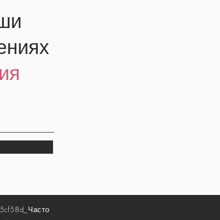
аши
ениях
ия
5cf58d_
Часто