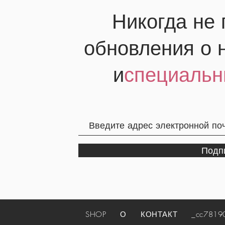
Никогда не
обновления о 
и
специальн
Подп
SHOP
О
КОНТАКТ
_cc781905-