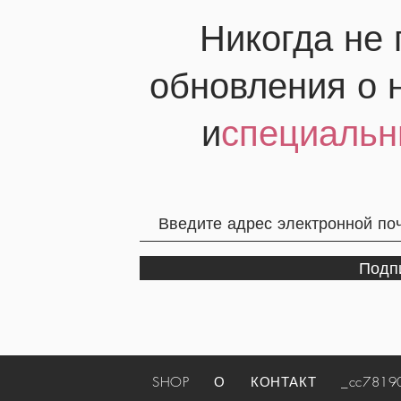
Никогда не
обновления о 
и
специальн
Подп
SHOP
О
КОНТАКТ
_cc781905-