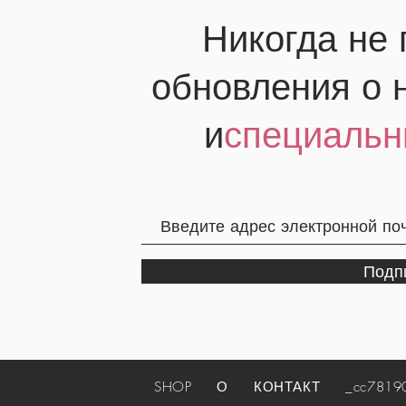
Никогда не
обновления о 
и
специальн
Подп
SHOP
О
КОНТАКТ
_cc781905-