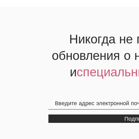
Никогда не
обновления о 
и
специальн
Подп