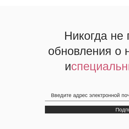
Никогда не
обновления о 
и
специальн
Подп