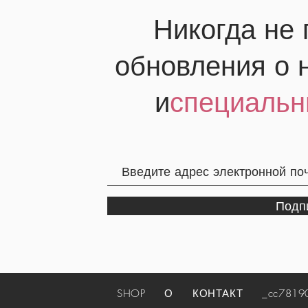
Никогда не
обновления о 
и
специальн
Подп
SHOP
О
КОНТАКТ
_cc781905-