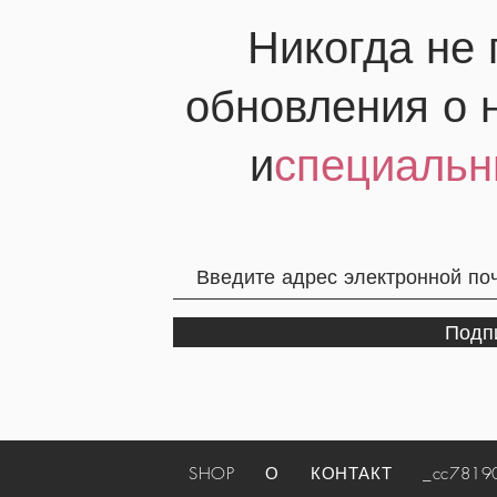
Никогда не
обновления о 
и
специальн
Подп
SHOP
О
КОНТАКТ
_cc781905-