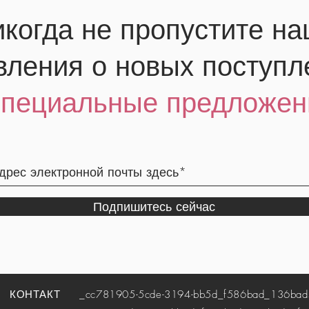
когда не пропустите н
вления о новых поступл
специальные предложен
Подпишитесь сейчас
КОНТАКТ
_cc781905-5cde-3194-bb5d_f586bad_136bad