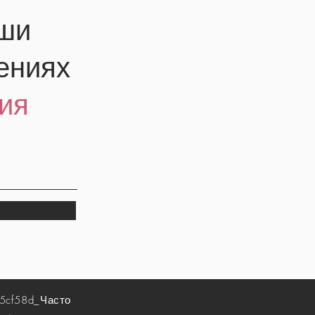
аши
ениях
ия
5cf58d_
Часто