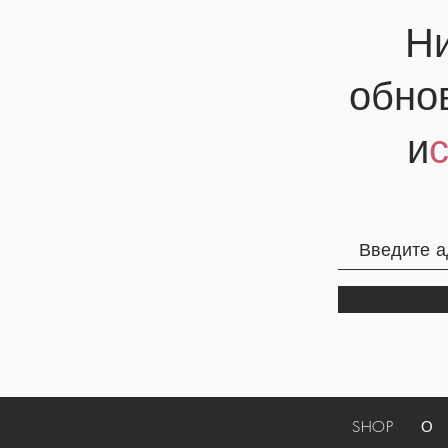
Ни
обно
и
SHOP
О