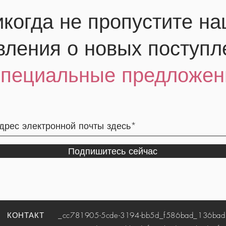
когда не пропустите н
вления о новых поступл
специальные предложен
Подпишитесь сейчас
КОНТАКТ
_cc781905-5cde-3194-bb5d_f586bad_136bad