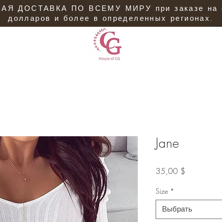
АЯ ДОСТАВКА ПО ВСЕМУ МИРУ при заказе на 
долларов и более в определенных регионах.
Jane
Цена
35,00 $
Size
*
Выбрать