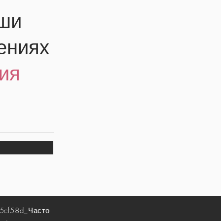
аши
ениях
ия
5cf58d_
Часто