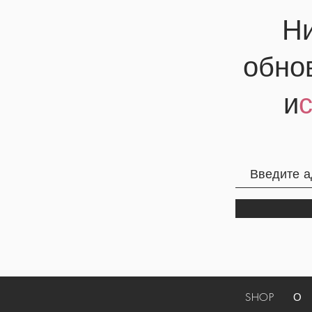
Ни
обно
и
SHOP
О