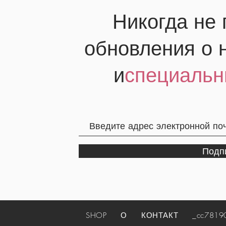
Никогда не
обновления о 
и
специальн
Подп
SHOP
О
КОНТАКТ
_cc781905-