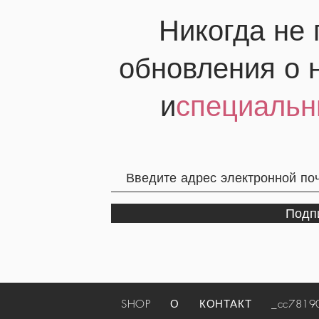
Никогда не
обновления о 
и
специальн
Подп
SHOP
О
КОНТАКТ
_cc781905-