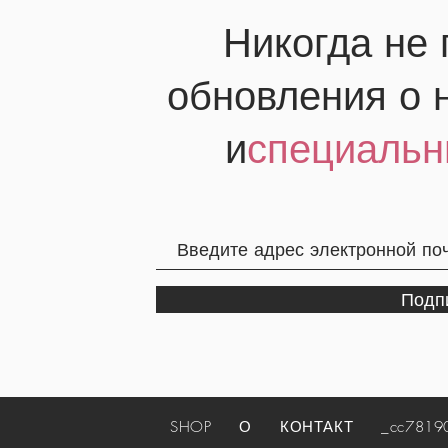
Никогда не
обновления о 
и
специальн
Подп
SHOP
О
КОНТАКТ
_cc781905-