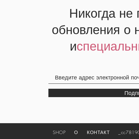
Никогда не
обновления о 
и
специальн
Подп
SHOP
О
КОНТАКТ
_cc781905-