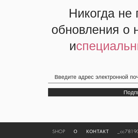
Никогда не
обновления о 
и
специальн
Подп
SHOP
О
КОНТАКТ
_cc781905-