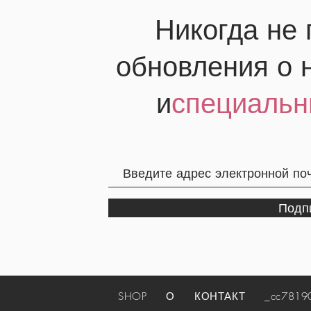
Никогда не
обновления о 
и
специальн
Подп
SHOP
О
КОНТАКТ
_cc781905-