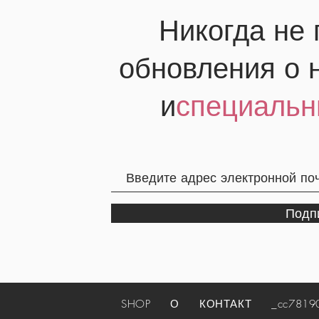
Никогда не
обновления о 
и
специальн
Подп
SHOP
О
КОНТАКТ
_cc781905-