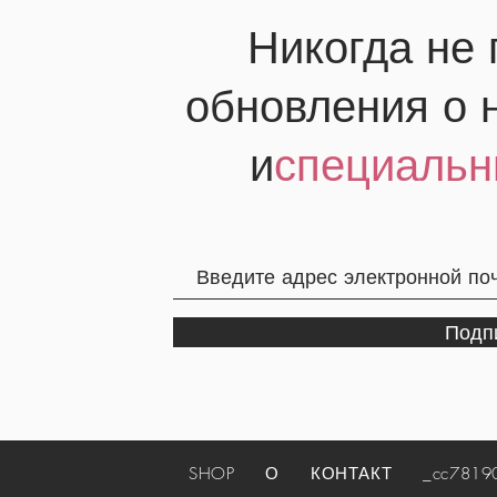
Никогда не
обновления о 
и
специальн
Подп
SHOP
О
КОНТАКТ
_cc781905-