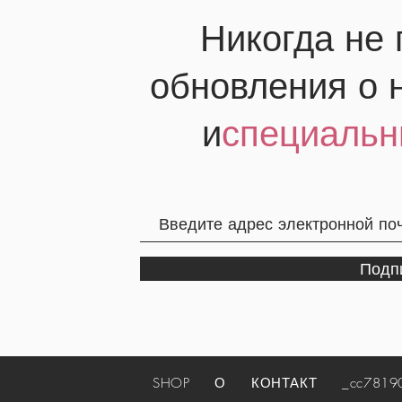
Никогда не
обновления о 
и
специальн
Подп
SHOP
О
КОНТАКТ
_cc781905-