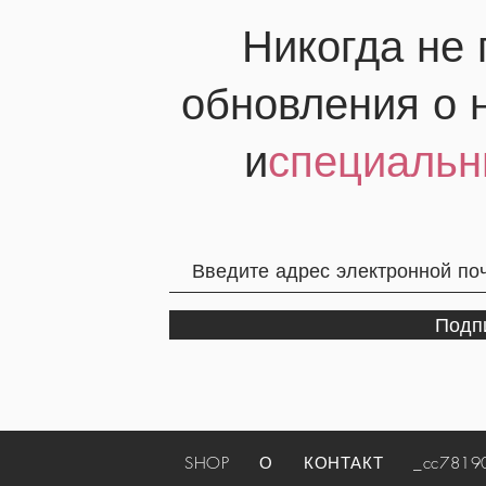
Никогда не
обновления о 
и
специальн
Подп
SHOP
О
КОНТАКТ
_cc781905-