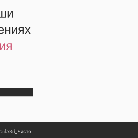
аши
ениях
ия
5cf58d_
Часто