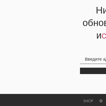
Ни
обно
и
SHOP
О