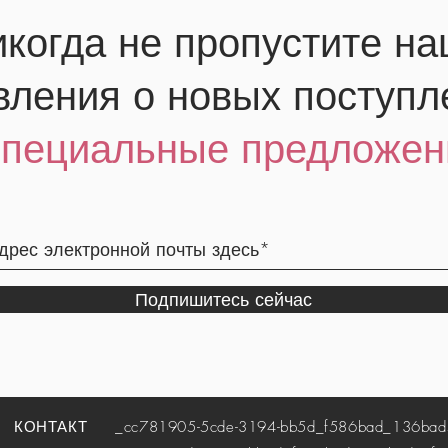
когда не пропустите н
вления о новых поступл
специальные предложен
Подпишитесь сейчас
КОНТАКТ
_cc781905-5cde-3194-bb5d_f586bad_136bad