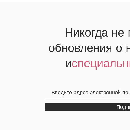
Никогда не
обновления о 
и
специальн
Подп