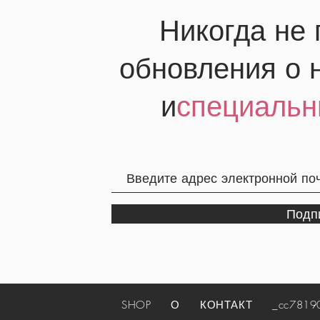
Никогда не
обновления о 
и
специальн
Подп
SHOP
О
КОНТАКТ
_cc781905-