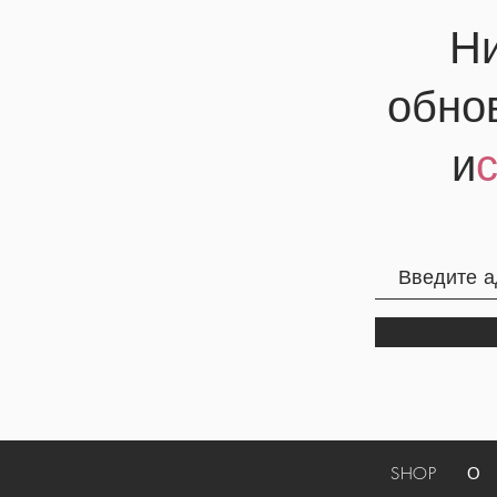
Ни
обно
и
SHOP
О