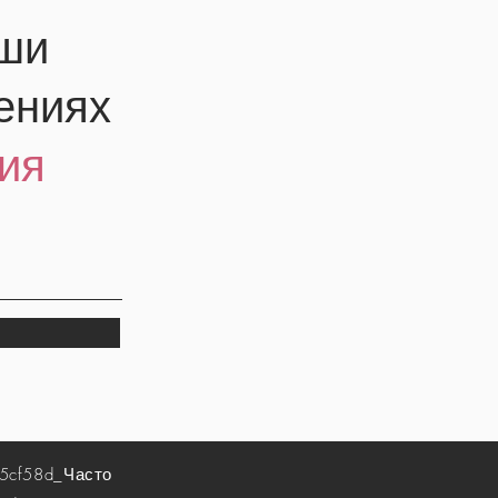
аши
ениях
ия
5cf58d_
Часто