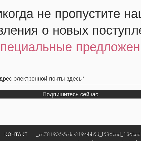
когда не пропустите н
вления о новых поступл
специальные предложен
Подпишитесь сейчас
КОНТАКТ
_cc781905-5cde-3194-bb5d_f586bad_136bad